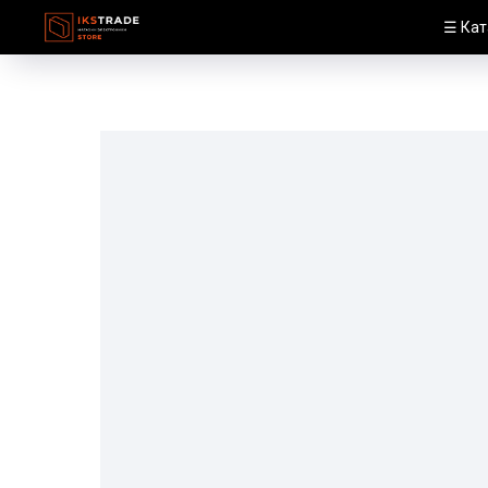
☰ Кат