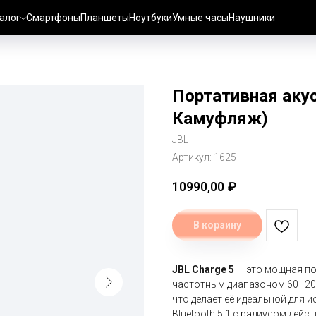
алог
Смартфоны
Планшеты
Ноутбуки
Умные часы
Наушники
Портативная акус
Камуфляж)
JBL
Артикул:
1625
10990,00
₽
В корзину
JBL Charge 5
— это мощная по
частотным диапазоном 60–2000
что делает её идеальной для 
Bluetooth 5.1 с радиусом дейс