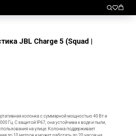
тика JBL Charge 5 (Squad |
ртативная колонка с суммарной мощностью 40 Вт и
0 Гц. С защитой IP67, она устойчива к воде и пыли,
использования на улице. Колонка поддерживает
твия до 10 метров и может работать до 20 часов на