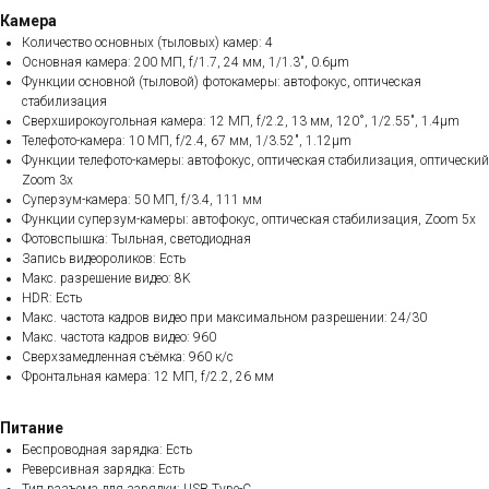
Камера
Количество основных (тыловых) камер: 4
Основная камера: 200 МП, f/1.7, 24 мм, 1/1.3", 0.6µm
Функции основной (тыловой) фотокамеры: автофокус, оптическая
стабилизация
Сверхширокоугольная камера: 12 МП, f/2.2, 13 мм, 120˚, 1/2.55", 1.4µm
Телефото-камера: 10 МП, f/2.4, 67 мм, 1/3.52", 1.12µm
Функции телефото-камеры: автофокус, оптическая стабилизация, оптический
Zoom 3x
Суперзум-камера: 50 МП, f/3.4, 111 мм
Функции суперзум-камеры: автофокус, оптическая стабилизация, Zoom 5x
Фотовспышка: Тыльная, светодиодная
Запись видеороликов: Есть
Макс. разрешение видео: 8K
HDR: Есть
Макс. частота кадров видео при максимальном разрешении: 24/30
Макс. частота кадров видео: 960
Сверхзамедленная съёмка: 960 к/с
Фронтальная камера: 12 МП, f/2.2, 26 мм
Питание
Беспроводная зарядка: Есть
Реверсивная зарядка: Есть