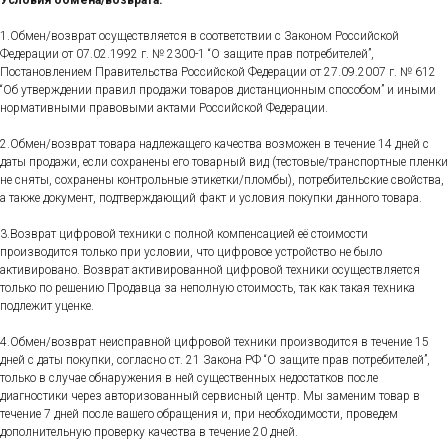
Условия обмена/возврата.
1.Обмен/возврат осуществляется в соответствии с Законом Российской
Федерации от 07.02.1992 г. № 2300-1 “О защите прав потребителей”,
Постановлением Правительства Российской Федерации от 27.09.2007 г. № 612
“Об утверждении правил продажи товаров дистанционным способом” и иными
нормативными правовыми актами Российской Федерации.
2.Обмен/возврат товара надлежащего качества возможен в течение 14 дней с
даты продажи, если сохранены его товарный вид (тестовые/транспортные пленки
не сняты, сохранены контрольные этикетки/пломбы), потребительские свойства,
а также документ, подтверждающий факт и условия покупки данного товара.
3.Возврат цифровой техники с полной компенсацией её стоимости
производится только при условии, что цифровое устройство не было
активировано. Возврат активированной цифровой техники осуществляется
только по решению Продавца за неполную стоимость, так как такая техника
подлежит уценке.
4.Обмен/возврат неисправной цифровой техники производится в течение 15
дней с даты покупки, согласно ст. 21 Закона РФ “О защите прав потребителей”,
только в случае обнаружения в ней существенных недостатков после
диагностики через авторизованный сервисный центр. Мы заменим товар в
течение 7 дней после вашего обращения и, при необходимости, проведем
дополнительную проверку качества в течение 20 дней.