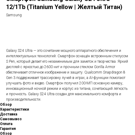
12/1Tb (Titanium Yellow | Желтый Титан)
Samsung
В корзину
Galaxy S24 Ultra — это сочетание мощного аппаратного обеспечения и
интеллектуальных технологий. Смартфон оснащён встроенным стилусом
S Pen, который делает его незаменимым для заметок и творчества. Яркий
дисплей с яркостью до 2600 нит и прочным стеклом Gorilla Armor
обеспечивает отличное изображение и защиту. Qualcomm Snapdragon 8
Gen 3 поддерживает трассировку лучей в играх, а AI-функции помогают
улучшать фото и видео. Смартфон получил 200-МП основную камеру,
инновационный ночной режим и корпус из титана, сочетающий лёгкость
и прочность. Galaxy S24 Ultra создан для максимального комфорта и
производительности.
Обзор
Характеристики
Доставка
Самовывоз
Оплата
Гарантия
Обзор