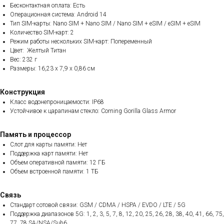
Бесконтактная оплата: Есть
Операционная система: Android 14
Тип SIM-карты: Nano SIM + Nano SIM / Nano SIM + eSIM / eSIM + eSIM
Количество SIM-карт: 2
Режим работы нескольких SIM-карт: Попеременный
Цвет: Желтый Титан
Вес: 232 г
Размеры: 16,23 x 7,9 x 0,86 см
Конструкция
Класс водонепроницаемости: IP68
Устойчивое к царапинам стекло: Corning Gorilla Glass Armor
Память и процессор
Слот для карты памяти: Нет
Поддержка карт памяти: Нет
Объем оперативной памяти: 12 ГБ
Объем встроенной памяти: 1 ТБ
Связь
Стандарт сотовой связи: GSM / CDMA / HSPA / EVDO / LTE / 5G
Поддержка диапазонов 5G: 1, 2, 3, 5, 7, 8, 12, 20, 25, 26, 28, 38, 40, 41, 66, 75,
77, 78 SA/NSA/Sub6