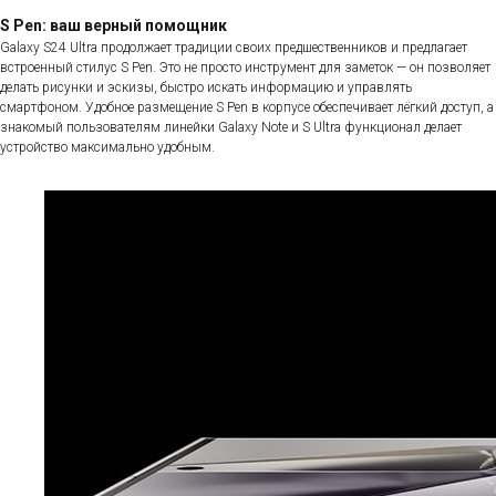
S Pen: ваш верный помощник
Galaxy S24 Ultra продолжает традиции своих предшественников и предлагает
встроенный стилус S Pen. Это не просто инструмент для заметок — он позволяет
делать рисунки и эскизы, быстро искать информацию и управлять
смартфоном. Удобное размещение S Pen в корпусе обеспечивает лёгкий доступ, а
знакомый пользователям линейки Galaxy Note и S Ultra функционал делает
устройство максимально удобным.