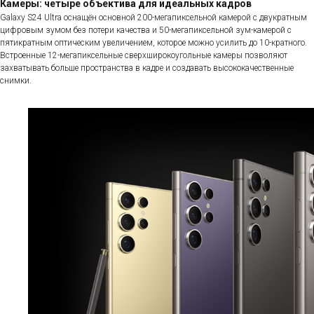
Камеры: четыре объектива для идеальных кадров
Galaxy S24 Ultra оснащён основной 200-мегапиксельной камерой с двукратным
цифровым зумом без потери качества и 50-мегапиксельной зум-камерой с
пятикратным оптическим увеличением, которое можно усилить до 10-кратного.
Встроенные 12-мегапиксельные сверхширокоугольные камеры позволяют
захватывать больше пространства в кадре и создавать высококачественные
снимки.