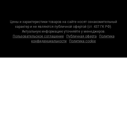
Цены и характеристики товаров на сайте носят ознакомительный
характер и не являются публичной офертой (ст. 437 ГК РФ).
Актуальную информацию уточняйте у менеджеров.
Пользовательское соглашение
·
Публичная оферта
·
Политика
конфиденциальности
·
Политика cookie