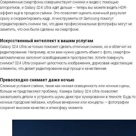
Современные смартфоны совершенствуют снимки и видео с помощью
алгоритмов, и Galaxy S24 Ultra идёт дальше — теперь вы можете видеть HDR-
эффект ещё в процессе съёмки. Это позволяет оценить конечный результат
сразу и скорректировать кадр. AI-инструменты от Samsung помогут
отредактировать снимки так, что даже профессиональные фотографы могут не
заметить, что они были сделаны на смартфоне.
Искусственный интеллект к вашим услугам
Galaxy S24 Ultra не только поможет сделать отличные снимки, но и облегчит их
редактирование. Например, если вам нужно удалить объект с фото, смартфон
автоматически заполнит освободившееся пространство. Хотите повернуть
снимок? S24 Ultra сохранит целостность изображения, дорисовав недостающие
элементы, что делает редактирование ещё проще и качественнее.
Превосходно снимает даже ночью
Сложные условия съёмки, такие как низкая освещенность или ночные сцены,
больше не представляют проблему. Камера Galaxy S24 Ultra позволяет
захватывать детали и устранять шумы даже при зумировании в темноте. Будь то
ночные городские пейзажи, клубные вечеринки или концерты — фотографии
сохранят высокое качество и атмосферу момента.