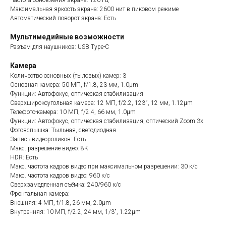
Частота обновления экрана: 120 Гц
Максимальная яркость экрана: 2600 нит в пиковом режиме
Автоматический поворот экрана: Есть
Мультимедийные возможности
Разъем для наушников: USB Type-C
Камера
Количество основных (тыловых) камер: 3
Основная камера: 50 МП, f/1.8, 23 мм, 1.0µm
Функции: Автофокус, оптическая стабилизация
Сверхширокоугольная камера: 12 МП, f/2.2, 123˚, 12 мм, 1.12µm
Телефото-камера: 10 МП, f/2.4, 66 мм, 1.0µm
Функции: Автофокус, оптическая стабилизация, оптический Zoom 3x
Фотовспышка: Тыльная, светодиодная
Запись видеороликов: Есть
Макс. разрешение видео: 8K
HDR: Есть
Макс. частота кадров видео при максимальном разрешении: 30 к/с
Макс. частота кадров видео: 960 к/с
Сверхзамедленная съёмка: 240/960 к/с
Фронтальная камера:
Внешняя: 4 МП, f/1.8, 26 мм, 2.0µm
Внутренняя: 10 МП, f/2.2, 24 мм, 1/3", 1.22µm